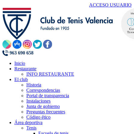
ACCESO USUARIO
963 690 658
Inicio
Restaurante
INFO RESTAURANTE
El club
Historia
Correspondencias
Portal de transparencia
Instalaciones
Junta de gobierno
Preguntas frecuentes
Código ético
Área deportiva
Tenis
Escuela de tenis