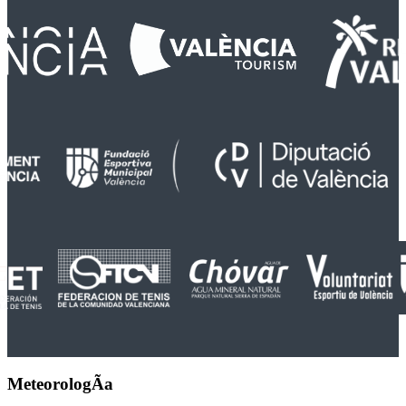
MeteorologÃ­a