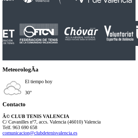
MeteorologÃ­a
El tiempo hoy
30°
Contacto
Â© CLUB TENIS VALENCIA
C/ Cavanilles nº7, accs. Valencia (46010) Valencia
Telf. 963 690 658
comunicacion@clubdetenisvalencia.es