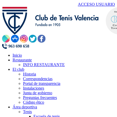
ACCESO USUARIO
963 690 658
Inicio
Restaurante
INFO RESTAURANTE
El club
Historia
Correspondencias
Portal de transparencia
Instalaciones
Junta de gobierno
Preguntas frecuentes
Código ético
Área deportiva
Tenis
Escuela de tenis