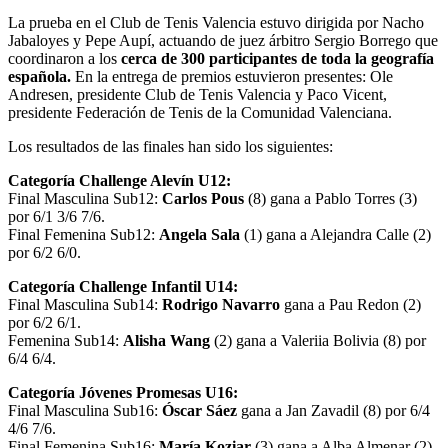
La prueba en el Club de Tenis Valencia estuvo dirigida por Nacho
Jabaloyes y Pepe Aupí, actuando de juez árbitro Sergio Borrego que
coordinaron a los
cerca de 300 participantes de toda la geografía
española.
En la entrega de premios estuvieron presentes: Ole
Andresen, presidente Club de Tenis Valencia y Paco Vicent,
presidente Federación de Tenis de la Comunidad Valenciana.
Los resultados de las finales han sido los siguientes:
Categoría Challenge Alevín U12:
Final Masculina Sub12:
Carlos Pous
(8) gana a Pablo Torres (3)
por 6/1 3/6 7/6.
Final Femenina Sub12:
Angela Sala
(1) gana a Alejandra Calle (2)
por 6/2 6/0.
Categoría Challenge Infantil U14:
Final Masculina Sub14:
Rodrigo Navarro
gana a Pau Redon (2)
por 6/2 6/1.
Femenina Sub14:
Alisha Wang
(2) gana a Valeriia Bolivia (8) por
6/4 6/4.
Categoría Jóvenes Promesas U16:
Final Masculina Sub16:
Óscar Sáez
gana a Jan Zavadil (8) por 6/4
4/6 7/6.
Final Femenina Sub16:
María Koziar
(3) gana a Alba Almenar (2)