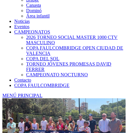
Canasta
Dominó
Área infantil
Noticias
Eventos
CAMPEONATOS
2026 TORNEO SOCIAL MASTER 1000 CTV
MASCULINO
COPA FAULCOMBRIDGE OPEN CIUDAD DE
VALENCIA
COPA DEL SOL
TORNEO JÓVENES PROMESAS DAVID
FERRER
CAMPEONATO NOCTURNO
Contacto
COPA FAULCOMBRIDGE
MENÚ PRINCIPAL