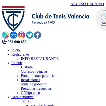
ACCESO USUARIO
963 690 658
Inicio
Restaurante
INFO RESTAURANTE
El club
Historia
Correspondencias
Portal de transparencia
Instalaciones
Junta de gobierno
Preguntas frecuentes
Código ético
Área deportiva
Tenis
Escuela de tenis