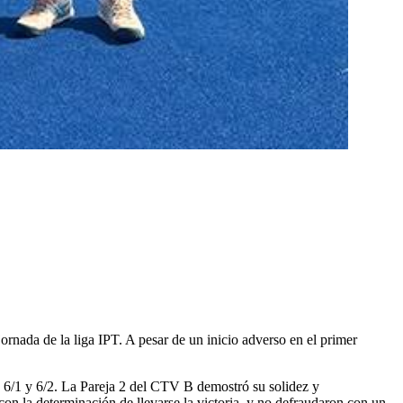
nada de la liga IPT. A pesar de un inicio adverso en el primer
e 6/1 y 6/2. La Pareja 2 del CTV B demostró su solidez y
con la determinación de llevarse la victoria, y no defraudaron con un