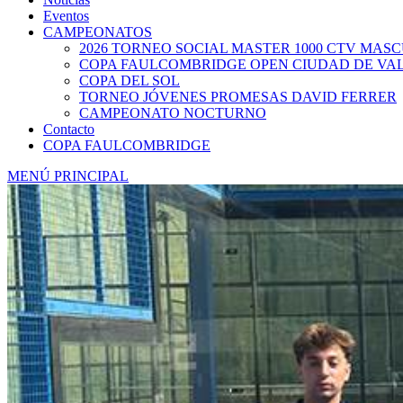
Eventos
CAMPEONATOS
2026 TORNEO SOCIAL MASTER 1000 CTV MAS
COPA FAULCOMBRIDGE OPEN CIUDAD DE VA
COPA DEL SOL
TORNEO JÓVENES PROMESAS DAVID FERRER
CAMPEONATO NOCTURNO
Contacto
COPA FAULCOMBRIDGE
MENÚ PRINCIPAL