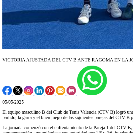
VICTORIA AJUSTADA DEL CTV B ANTE RAGOMA EN LA J
05/05/2025
El equipo masculino B del Club de Tenis Valencia (CTV B) logró una i
partido, la garra y el buen juego de las siguientes parejas del CTV B pe
La jornada comenzó con el enfrentamiento de la Pareja 1 del CTV B, q
compenetración, imponiéndose con autoridad por 1/6 y 3/6, igualando as