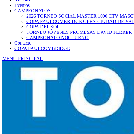
Eventos
CAMPEONATOS
2026 TORNEO SOCIAL MASTER 1000 CTV MAS
COPA FAULCOMBRIDGE OPEN CIUDAD DE VA
COPA DEL SOL
TORNEO JÓVENES PROMESAS DAVID FERRER
CAMPEONATO NOCTURNO
Contacto
COPA FAULCOMBRIDGE
MENÚ PRINCIPAL