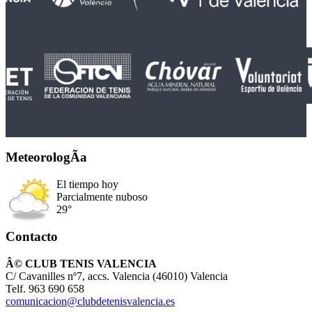
MeteorologÃ­a
El tiempo hoy
Parcialmente nuboso
29°
Contacto
Â© CLUB TENIS VALENCIA
C/ Cavanilles nº7, accs. Valencia (46010) Valencia
Telf. 963 690 658
comunicacion@clubdetenisvalencia.es