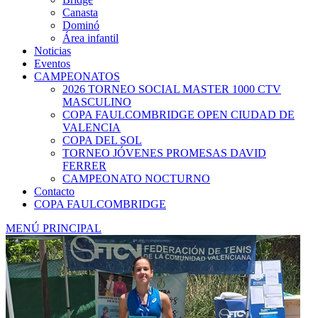
Canasta
Dominó
Área infantil
Noticias
Eventos
CAMPEONATOS
2026 TORNEO SOCIAL MASTER 1000 CTV
MASCULINO
COPA FAULCOMBRIDGE OPEN CIUDAD DE
VALENCIA
COPA DEL SOL
TORNEO JÓVENES PROMESAS DAVID
FERRER
CAMPEONATO NOCTURNO
Contacto
COPA FAULCOMBRIDGE
MENÚ PRINCIPAL