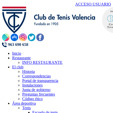
ACCESO USUARIO
963 690 658
Inicio
Restaurante
INFO RESTAURANTE
El club
Historia
Correspondencias
Portal de transparencia
Instalaciones
Junta de gobierno
Preguntas frecuentes
Código ético
Área deportiva
Tenis
Escuela de tenis