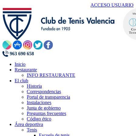
ACCESO USUARIO
963 690 658
Inicio
Restaurante
INFO RESTAURANTE
El club
Historia
Correspondencias
Portal de transparencia
Instalaciones
Junta de gobierno
Preguntas frecuentes
Código ético
Área deportiva
Tenis
Escuela de tenis