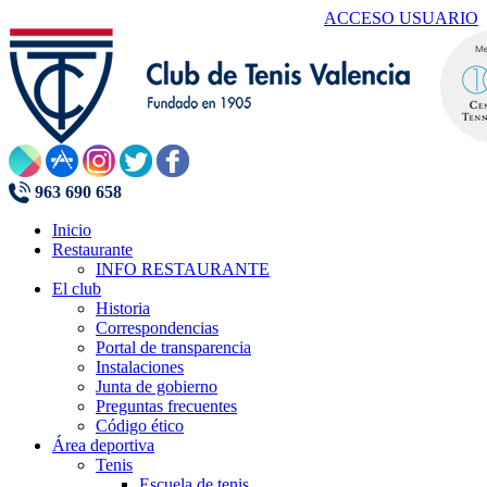
ACCESO USUARIO
963 690 658
Inicio
Restaurante
INFO RESTAURANTE
El club
Historia
Correspondencias
Portal de transparencia
Instalaciones
Junta de gobierno
Preguntas frecuentes
Código ético
Área deportiva
Tenis
Escuela de tenis