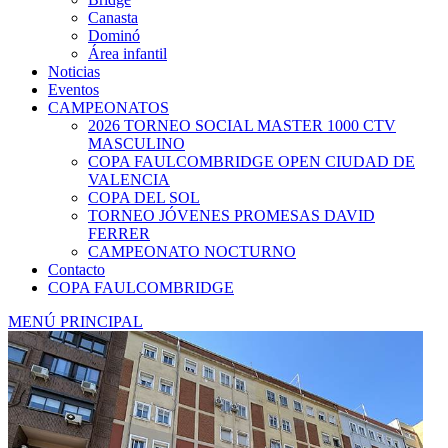
Canasta
Dominó
Área infantil
Noticias
Eventos
CAMPEONATOS
2026 TORNEO SOCIAL MASTER 1000 CTV
MASCULINO
COPA FAULCOMBRIDGE OPEN CIUDAD DE
VALENCIA
COPA DEL SOL
TORNEO JÓVENES PROMESAS DAVID
FERRER
CAMPEONATO NOCTURNO
Contacto
COPA FAULCOMBRIDGE
MENÚ PRINCIPAL