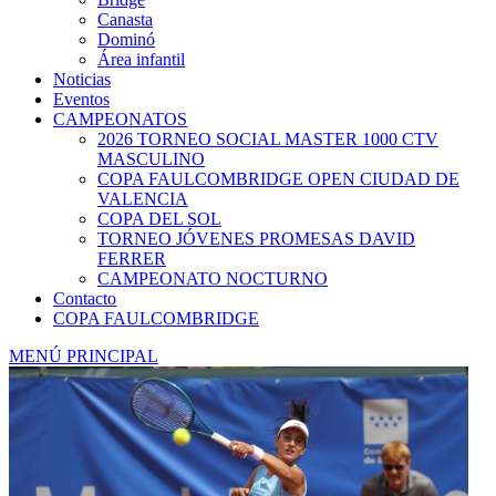
Canasta
Dominó
Área infantil
Noticias
Eventos
CAMPEONATOS
2026 TORNEO SOCIAL MASTER 1000 CTV
MASCULINO
COPA FAULCOMBRIDGE OPEN CIUDAD DE
VALENCIA
COPA DEL SOL
TORNEO JÓVENES PROMESAS DAVID
FERRER
CAMPEONATO NOCTURNO
Contacto
COPA FAULCOMBRIDGE
MENÚ PRINCIPAL