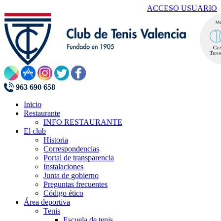
ACCESO USUARIO
963 690 658
Inicio
Restaurante
INFO RESTAURANTE
El club
Historia
Correspondencias
Portal de transparencia
Instalaciones
Junta de gobierno
Preguntas frecuentes
Código ético
Área deportiva
Tenis
Escuela de tenis