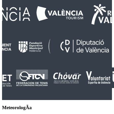
MeteorologÃ­a