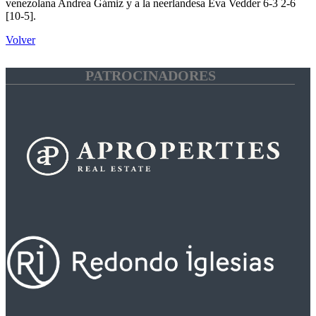
venezolana Andrea Gámiz y a la neerlandesa Eva Vedder 6-3 2-6
[10-5].
Volver
PATROCINADORES