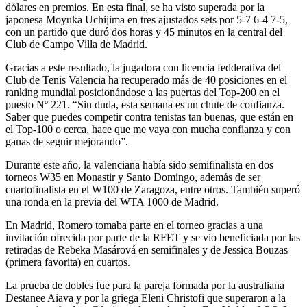
dólares en premios. En esta final, se ha visto superada por la
japonesa Moyuka Uchijima en tres ajustados sets por 5-7 6-4 7-5,
con un partido que duró dos horas y 45 minutos en la central del
Club de Campo Villa de Madrid.
Gracias a este resultado, la jugadora con licencia fedderativa del
Club de Tenis Valencia ha recuperado más de 40 posiciones en el
ranking mundial posicionándose a las puertas del Top-200 en el
puesto Nº 221. “Sin duda, esta semana es un chute de confianza.
Saber que puedes competir contra tenistas tan buenas, que están en
el Top-100 o cerca, hace que me vaya con mucha confianza y con
ganas de seguir mejorando”.
Durante este año, la valenciana había sido semifinalista en dos
torneos W35 en Monastir y Santo Domingo, además de ser
cuartofinalista en el W100 de Zaragoza, entre otros. También superó
una ronda en la previa del WTA 1000 de Madrid.
En Madrid, Romero tomaba parte en el torneo gracias a una
invitación ofrecida por parte de la RFET y se vio beneficiada por las
retiradas de Rebeka Masárová en semifinales y de Jessica Bouzas
(primera favorita) en cuartos.
La prueba de dobles fue para la pareja formada por la australiana
Destanee Aiava y por la griega Eleni Christofi que superaron a la