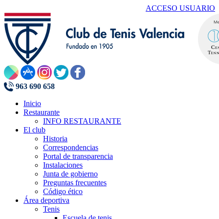
ACCESO USUARIO
963 690 658
Inicio
Restaurante
INFO RESTAURANTE
El club
Historia
Correspondencias
Portal de transparencia
Instalaciones
Junta de gobierno
Preguntas frecuentes
Código ético
Área deportiva
Tenis
Escuela de tenis