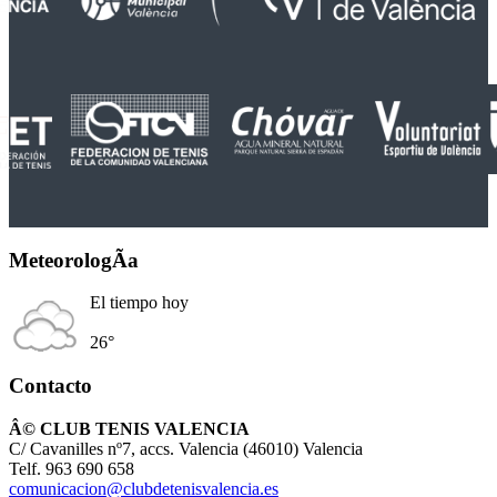
MeteorologÃ­a
El tiempo hoy
26°
Contacto
Â© CLUB TENIS VALENCIA
C/ Cavanilles nº7, accs. Valencia (46010) Valencia
Telf. 963 690 658
comunicacion@clubdetenisvalencia.es