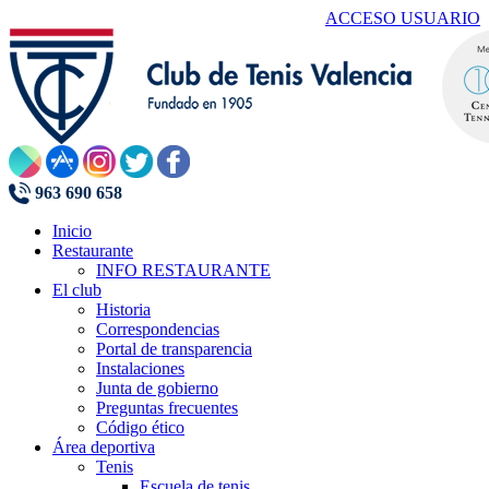
ACCESO USUARIO
963 690 658
Inicio
Restaurante
INFO RESTAURANTE
El club
Historia
Correspondencias
Portal de transparencia
Instalaciones
Junta de gobierno
Preguntas frecuentes
Código ético
Área deportiva
Tenis
Escuela de tenis