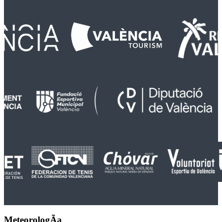
MeteorologÃ­a