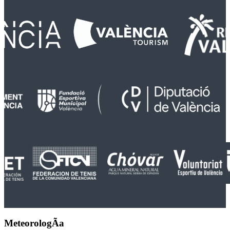
MeteorologÃ­a