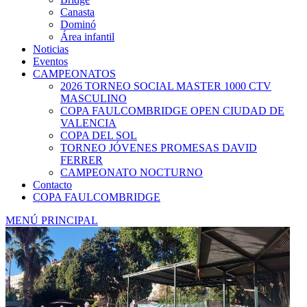
Canasta
Dominó
Área infantil
Noticias
Eventos
CAMPEONATOS
2026 TORNEO SOCIAL MASTER 1000 CTV
MASCULINO
COPA FAULCOMBRIDGE OPEN CIUDAD DE
VALENCIA
COPA DEL SOL
TORNEO JÓVENES PROMESAS DAVID
FERRER
CAMPEONATO NOCTURNO
Contacto
COPA FAULCOMBRIDGE
MENÚ PRINCIPAL