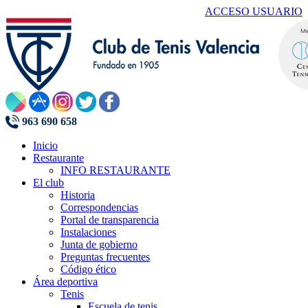
ACCESO USUARIO
963 690 658
Inicio
Restaurante
INFO RESTAURANTE
El club
Historia
Correspondencias
Portal de transparencia
Instalaciones
Junta de gobierno
Preguntas frecuentes
Código ético
Área deportiva
Tenis
Escuela de tenis